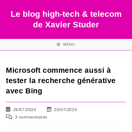
Skip
to
Le blog high-tech & telecom
content
de Xavier Studer
MENU
Microsoft commence aussi à
tester la recherche générative
avec Bing
Publication
Dernière
26/07/2024
25/07/2024
publiée :
modification
Commentaires
3 commentaires
de
de
la
la
publication :