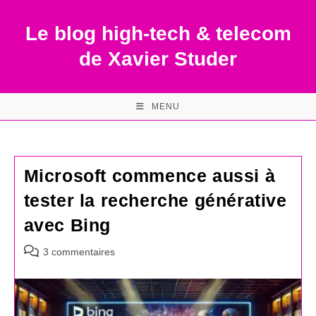
Skip
to
Le blog high-tech & telecom
content
de Xavier Studer
MENU
Microsoft commence aussi à
tester la recherche générative
avec Bing
Commentaires
3 commentaires
de
la
publication :