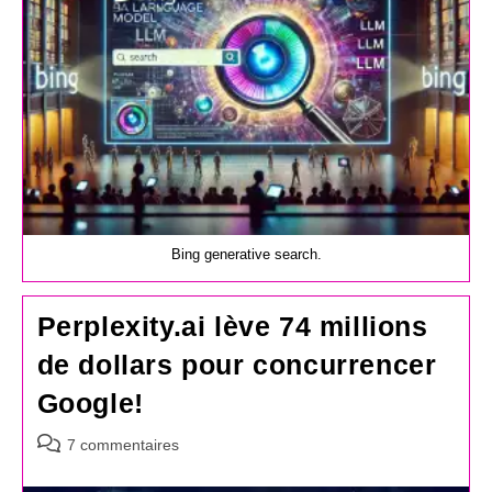
Bing generative search.
Perplexity.ai lève 74 millions
de dollars pour concurrencer
Google!
Commentaires
7 commentaires
de
la