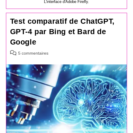
L'interface d'Adobe Firefly.
Test comparatif de ChatGPT,
GPT-4 par Bing et Bard de
Google
Commentaires
5 commentaires
de
la
publication :