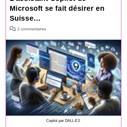
Microsoft se fait désirer en
Suisse…
Commentaires
2 commentaires
de
la
publication :
Copilot par DALL-E3.