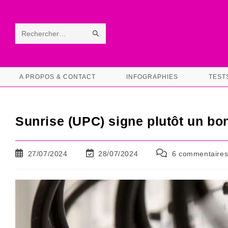
Skip
to
content
ENVOYER
Rechercher
LA
sur
RECHERCHE
ce
A PROPOS & CONTACT
INFOGRAPHIES
TEST
site
Sunrise (UPC) signe plutôt un bo
Publication
Dernière
Commentaires
27/07/2024
28/07/2024
6 commentaire
publiée :
modification
de
de
la
la
publication :
publication :