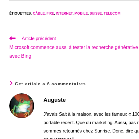
ÉTIQUETTES
:
CÂBLE
,
FIXE
,
INTERNET
,
MOBILE
,
SUISSE
,
TELECOM
Read
Article précédent
more
Microsoft commence aussi à tester la recherche générative
articles
avec Bing
Cet article a 6 commentaires
Auguste
J’avais Salt à la maison, avec les fameux « 10G »
portable récent. Que du marketing. Aussi, pas 
sommes retournés chez Sunrise. Donc, dire qu