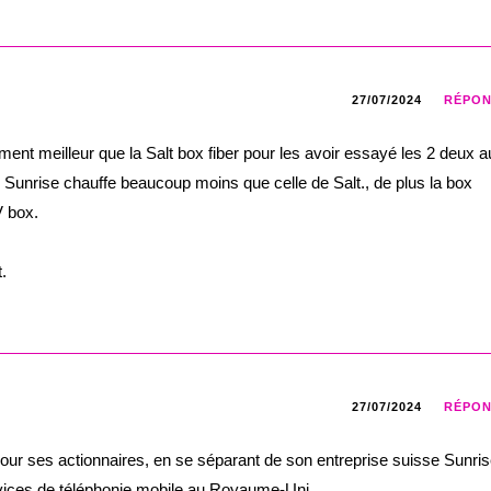
27/07/2024
RÉPO
ment meilleur que la Salt box fiber pour les avoir essayé les 2 deux a
 Sunrise chauffe beaucoup moins que celle de Salt., de plus la box
V box.
.
27/07/2024
RÉPO
 pour ses actionnaires, en se séparant de son entreprise suisse Sunris
vices de téléphonie mobile au Royaume-Uni.