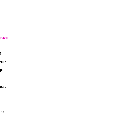
NDRE
t
ède
qui
ous
le