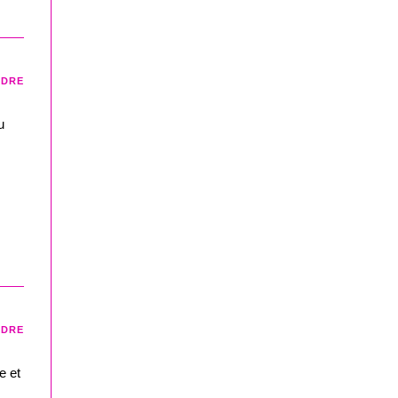
NDRE
u
NDRE
e et