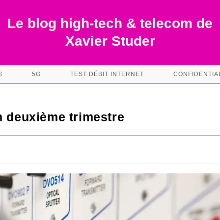
Le blog high-tech & telecom de
Xavier Studer
S
5G
TEST DÉBIT INTERNET
CONFIDENTIA
n deuxième trimestre
s