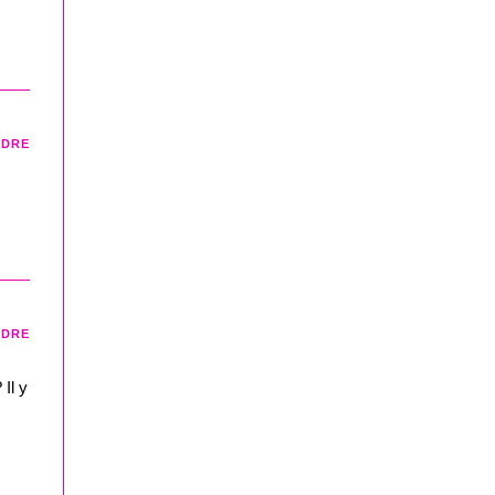
NDRE
NDRE
Il y