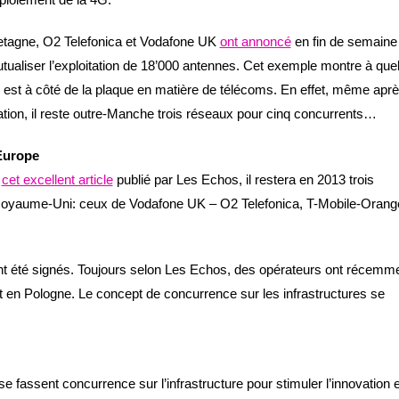
tagne, O2 Telefonica et Vodafone UK
ont annoncé
en fin de semaine 
utualiser l’exploitation de 18’000 antennes. Cet exemple montre à que
e est à côté de la plaque en matière de télécoms. En effet, même apr
ation, il reste outre-Manche trois réseaux pour cinq concurrents…
Europe
n
cet excellent article
publié par Les Echos, il restera en 2013 trois
oyaume-Uni: ceux de Vodafone UK – O2 Telefonica, T-Mobile-Orang
nt été signés. Toujours selon Les Echos, des opérateurs ont récemm
en Pologne. Le concept de concurrence sur les infrastructures se
se fassent concurrence sur l’infrastructure pour stimuler l’innovation e