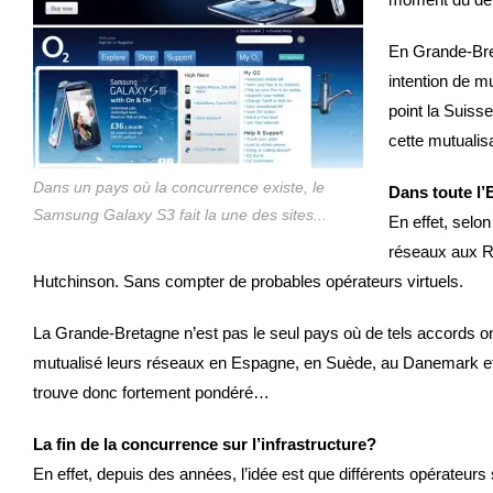
En Grande-Bre
intention de m
point la Suiss
cette mutualis
Dans un pays où la concurrence existe, le
Dans toute l’
Samsung Galaxy S3 fait la une des sites...
En effet, selo
réseaux aux R
Hutchinson. Sans compter de probables opérateurs virtuels.
La Grande-Bretagne n’est pas le seul pays où de tels accords o
mutualisé leurs réseaux en Espagne, en Suède, au Danemark et 
trouve donc fortement pondéré…
La fin de la concurrence sur l’infrastructure?
En effet, depuis des années, l’idée est que différents opérateurs 