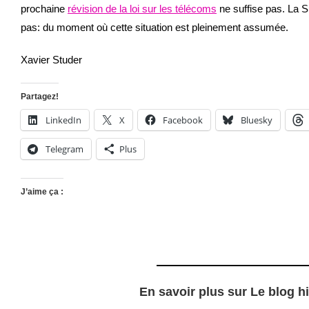
prochaine
révision de la loi sur les télécoms
ne suffise pas. La S
pas: du moment où cette situation est pleinement assumée.
Xavier Studer
Partagez!
LinkedIn
X
Facebook
Bluesky
Telegram
Plus
J’aime ça :
En savoir plus sur Le blog h