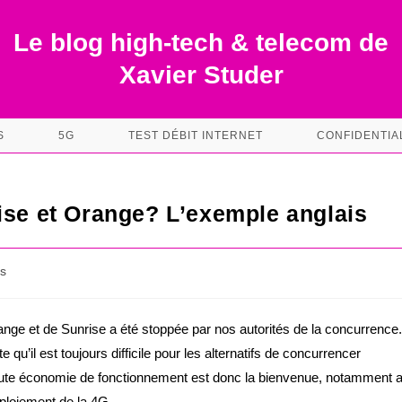
Le blog high-tech & telecom de
Xavier Studer
S
5G
TEST DÉBIT INTERNET
CONFIDENTIA
ise et Orange? L’exemple anglais
s
ange et de Sunrise a été stoppée par nos autorités de la concurrence
e qu’il est toujours difficile pour les alternatifs de concurrencer
te économie de fonctionnement est donc la bienvenue, notamment 
loiement de la 4G.