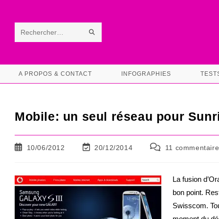
Skip
to
content
ENVOYER
Rechercher
LA
sur
RECHERCHE
ce
A PROPOS & CONTACT
INFOGRAPHIES
TEST
site
Mobile: un seul réseau pour Sunr
Publication
Dernière
Commentaires
10/06/2012
20/12/2014
11 commentaire
publiée :
modification
de
de
la
la
publication :
La fusion d’Or
publication :
bon point. Rest
Swisscom. Tou
moment du dép