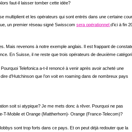
lors faut-il laisser tomber cette idée?
se multiplient et les opérateurs qui sont entrés dans une certaine cou
ndue, un premier réseau signé Swisscom
sera opérationnel
d’ici à fin 
res. Mais revenons à notre exemple anglais. Il est frappant de constat
nce. En Suisse, il ne reste que trois opérateurs de deuxième catégo
? Pourquoi Telefonica a-t-il renoncé à venir après avoir acheté une
 dire d’Hutchinson que l’on voit en roaming dans de nombreux pays
uation soit si atypique? Je me mets donc à rêver. Pourquoi ne pas
se-T-Mobile et Orange (Mattherhorn)- Orange (France-Telecom)?
obbys sont trop forts dans ce pays. Et on peut déjà redouter que la