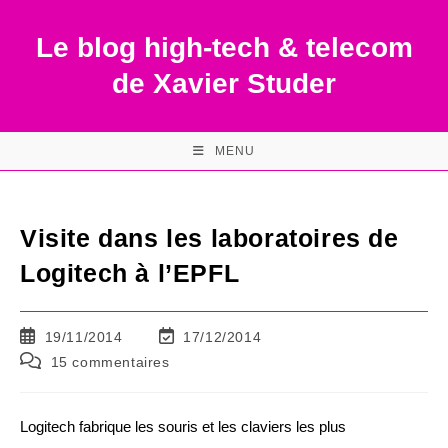
Skip
to
Le blog high-tech & telecom
content
de Xavier Studer
MENU
Visite dans les laboratoires de
Logitech à l’EPFL
Publication
Dernière
19/11/2014
17/12/2014
publiée :
modification
Commentaires
15 commentaires
de
de
la
la
publication :
publication :
Logitech fabrique les souris et les claviers les plus