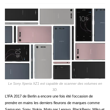
de
la
la
publication :
publication :
Le Sony Xperia XZ1 est capable de scanner des volumes en
3D.
L’IFA 2017 de Berlin a encore une fois été l’occasion de
prendre en mains les derniers fleurons de marques comme
Samsung, Sony, Nokia, Moto par Lenovo, BlackBerry, Wiko et