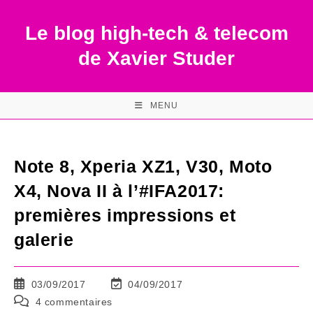
Skip
to
Le blog high-tech & telecom
content
de Xavier Studer
MENU
Note 8, Xperia XZ1, V30, Moto
X4, Nova II à l’#IFA2017:
premières impressions et
galerie
Publication
Dernière
03/09/2017
04/09/2017
publiée :
modification
Commentaires
4 commentaires
de