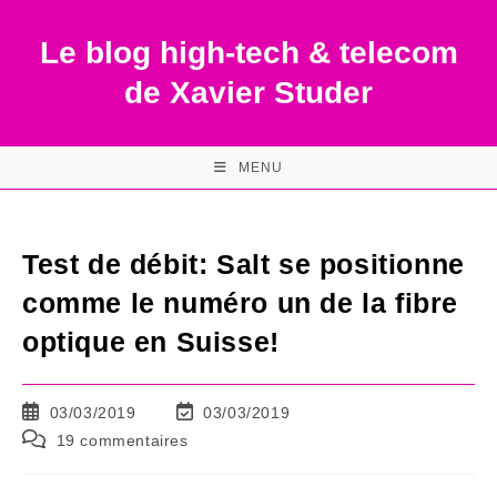
Skip
to
Le blog high-tech & telecom
content
de Xavier Studer
MENU
Test de débit: Salt se positionne
comme le numéro un de la fibre
optique en Suisse!
Publication
Dernière
03/03/2019
03/03/2019
publiée :
modification
Commentaires
19 commentaires
de
de
la
la
publication :