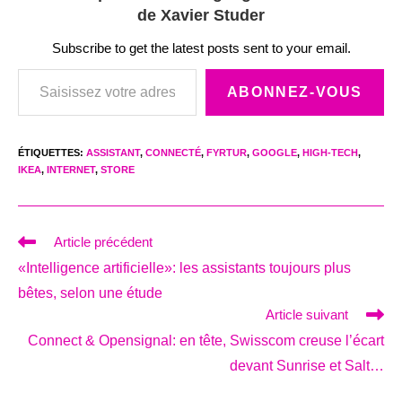
de Xavier Studer
Subscribe to get the latest posts sent to your email.
Saisissez votre adresse e-mail…
ABONNEZ-VOUS
ÉTIQUETTES
:
ASSISTANT
,
CONNECTÉ
,
FYRTUR
,
GOOGLE
,
HIGH-TECH
,
IKEA
,
INTERNET
,
STORE
Read
Article précédent
more
«Intelligence artificielle»: les assistants toujours plus
articles
bêtes, selon une étude
Article suivant
Connect & Opensignal: en tête, Swisscom creuse l’écart
devant Sunrise et Salt…