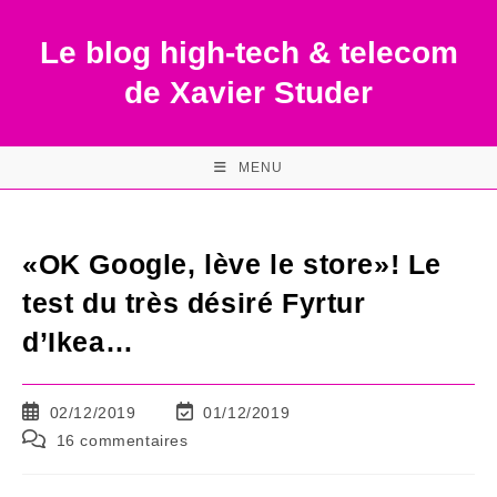
Skip
to
Le blog high-tech & telecom
content
de Xavier Studer
MENU
«OK Google, lève le store»! Le
test du très désiré Fyrtur
d’Ikea…
Publication
Dernière
02/12/2019
01/12/2019
publiée :
modification
Commentaires
16 commentaires
de
de
la
la
publication :