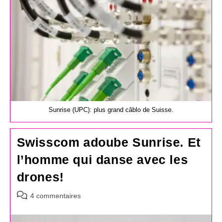
Sunrise (UPC): plus grand câblo de Suisse.
Swisscom adoube Sunrise. Et
l’homme qui danse avec les
drones!
Commentaires
4 commentaires
de
la