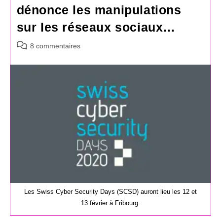
dénonce les manipulations
sur les réseaux sociaux…
Commentaires
8 commentaires
de
la
publication :
Les Swiss Cyber Security Days (SCSD) auront lieu les 12 et
13 février à Fribourg.