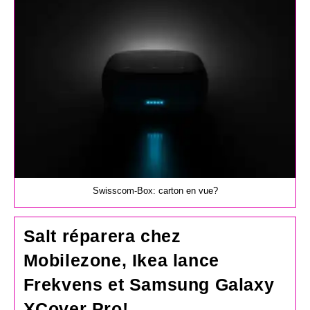
publication :
Swisscom-Box: carton en vue?
Salt réparera chez
Mobilezone, Ikea lance
Frekvens et Samsung Galaxy
XCover Pro!