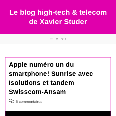
Skip
to
Le blog high-tech & telecom
content
de Xavier Studer
MENU
Apple numéro un du
smartphone! Sunrise avec
Isolutions et tandem
Swisscom-Ansam
Commentaires
5 commentaires
de
la