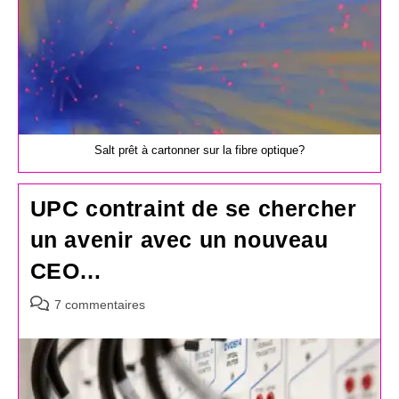
Salt prêt à cartonner sur la fibre optique?
UPC contraint de se chercher
un avenir avec un nouveau
CEO…
Commentaires
7 commentaires
de
la
publication :