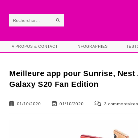
Skip
to
content
ENVOYER
Rechercher
LA
sur
RECHERCHE
ce
A PROPOS & CONTACT
INFOGRAPHIES
TEST
site
Meilleure app pour Sunrise, Nest
Galaxy S20 Fan Edition
Publication
Dernière
Commentaires
01/10/2020
01/10/2020
3 commentaire
publiée :
modification
de
de
la
la
publication :
publication :