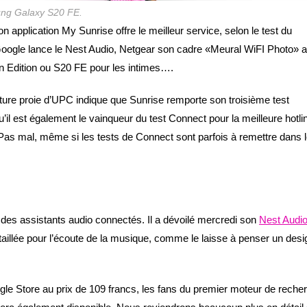
ng Galaxy S20 FE.
 application My Sunrise offre le meilleur service, selon le test du
ogle lance le Nest Audio, Netgear son cadre «Meural WiFI Photo» a
n Edition ou S20 FE pour les intimes….
uture proie d’UPC indique que Sunrise remporte son troisième test
u’il est également le vainqueur du test Connect pour la meilleure hotli
 Pas mal, même si les tests de Connect sont parfois à remettre dans 
 des assistants audio connectés. Il a dévoilé mercredi son
Nest Audi
 taillée pour l’écoute de la musique, comme le laisse à penser un desi
gle Store au prix de 109 francs, les fans du premier moteur de reche