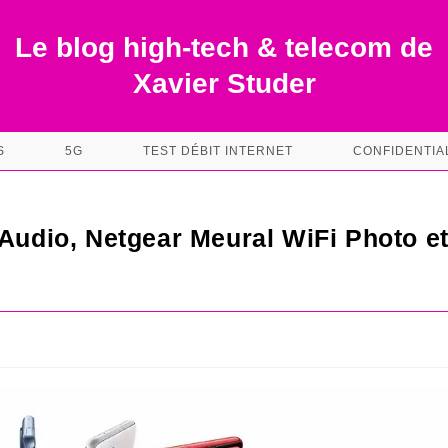
Le blog high-tech & telecom de
Xavier Studer
S
5G
TEST DÉBIT INTERNET
CONFIDENTIA
 Audio, Netgear Meural WiFi Photo e
s