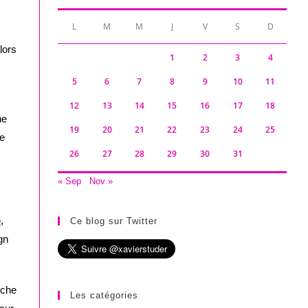
L
M
M
J
V
S
D
lors
1
2
3
4
5
6
7
8
9
10
11
12
13
14
15
16
17
18
ne
19
20
21
22
23
24
25
le
26
27
28
29
30
31
« Sep
Nov »
o
,
Ce blog sur Twitter
gn
rche
Les catégories