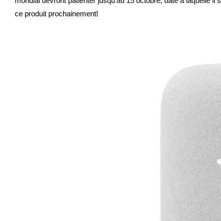
mondial devront patienter jusqu’au 15 octobre, date à laquelle i
ce produit prochainement!