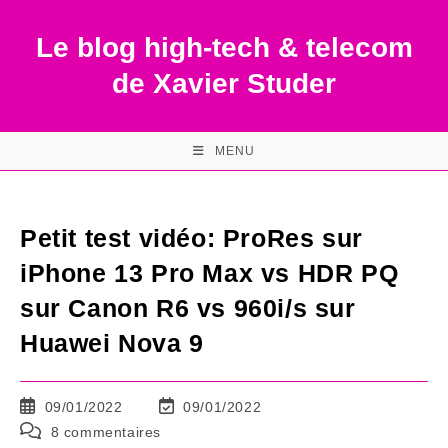
Skip
to
Le blog high-tech & telecom
content
de Xavier Studer
MENU
Petit test vidéo: ProRes sur
iPhone 13 Pro Max vs HDR PQ
sur Canon R6 vs 960i/s sur
Huawei Nova 9
Publication
Dernière
09/01/2022
09/01/2022
publiée :
modification
Commentaires
8 commentaires
de