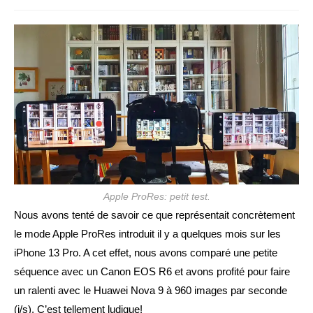
de
la
la
publication :
publication :
Apple ProRes: petit test.
Nous avons tenté de savoir ce que représentait concrètement
le mode Apple ProRes introduit il y a quelques mois sur les
iPhone 13 Pro. A cet effet, nous avons comparé une petite
séquence avec un Canon EOS R6 et avons profité pour faire
un ralenti avec le Huawei Nova 9 à 960 images par seconde
(i/s). C’est tellement ludique!