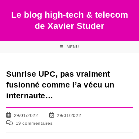
Skip
to
Le blog high-tech & telecom
content
de Xavier Studer
MENU
Sunrise UPC, pas vraiment
fusionné comme l’a vécu un
internaute…
Publication
Dernière
29/01/2022
29/01/2022
publiée :
modification
Commentaires
19 commentaires
de
de
la
la
publication :