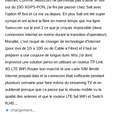
internet. Comme Swisscom ne permettait pas d’avoir IP fixe
sur du 10G XGPS-PON, j’ai fini par passer chez Salt avec
l’option IP fixe et ca me va depuis. En plus Salt ont été super
sympa et ont activé la fibre en meme temps que ma ligne
Swisscom sur le port 2 ce que je croyais impossible (deux
connexions internet en meme durant la transition d’operateur).
Moralité, c’est risqué de changer de technologie d’Internet
(pour moi de 1G a 10G ou de Cable a Fibre) et il faut se
préparer a une coupure de longue duré. Moi, j’ai donc
improvisé une solution perso en utilisant un routeur TP-Link
4G LTE WiFi Router bon marché et une carte SIM illimité
Internet prepaid data et la connexion était suffisante pendant
plusieurs semaine pour faire même du streaming TV et on
oublierait presque que ca passe par le réseau mobile vu la
qualité des antenes et que le routeur LTE fait WiFi et Switch
RJ45…
chargement…