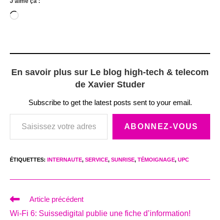
J’aime ça :
Chargement…
En savoir plus sur Le blog high-tech & telecom
de Xavier Studer
Subscribe to get the latest posts sent to your email.
Saisissez votre adresse e-mail…
ABONNEZ-VOUS
ÉTIQUETTES
:
INTERNAUTE
,
SERVICE
,
SUNRISE
,
TÉMOIGNAGE
,
UPC
Read
Article précédent
more
Wi-Fi 6: Suissedigital publie une fiche d’information!
articles