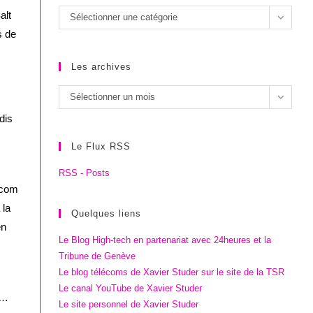
Les
alt
Sélectionner une catégorie
catégories
s de
Les archives
Les
Sélectionner un mois
archives
dis
Le Flux RSS
RSS - Posts
scom
 la
Quelques liens
en
Le Blog High-tech en partenariat avec 24heures et la
Tribune de Genève
Le blog télécoms de Xavier Studer sur le site de la TSR
Le canal YouTube de Xavier Studer
s…
Le site personnel de Xavier Studer