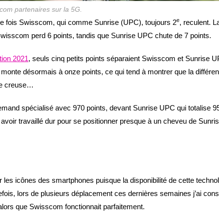
com partenaires sur la 5G.
e
le fois Swisscom, qui comme Sunrise (UPC), toujours 2
, reculent. L
 Swisscom perd 6 points, tandis que Sunrise UPC chute de 7 points.
ition 2021
, seuls cinq petits points séparaient Swisscom et Sunrise 
l se monte désormais à onze points, ce qui tend à montrer que la différe
 se creuse…
emand spécialisé avec 970 points, devant Sunrise UPC qui totalise 9
e avoir travaillé dur pour se positionner presque à un cheveu de Sunris
ur les icônes des smartphones puisque la disponibilité de cette techno
efois, lors de plusieurs déplacement ces dernières semaines j’ai cons
 alors que Swisscom fonctionnait parfaitement.