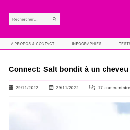
Skip
to
content
ENVOYER
Rechercher
LA
sur
RECHERCHE
ce
A PROPOS & CONTACT
INFOGRAPHIES
TEST
site
Connect: Salt bondit à un cheveu
Publication
Dernière
Commentaires
29/11/2022
29/11/2022
17 commentair
publiée :
modification
de
de
la
la
publication :
publication :