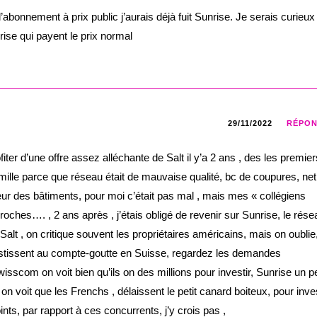
’abonnement à prix public j’aurais déjà fuit Sunrise. Je serais curieux
rise qui payent le prix normal
29/11/2022
RÉPO
fiter d’une offre assez alléchante de Salt il y’a 2 ans , des les premier
 famille parce que réseau était de mauvaise qualité, bc de coupures, ne
rieur des bâtiments, pour moi c’était pas mal , mais mes « collégiens
eproches…. , 2 ans après , j’étais obligé de revenir sur Sunrise, le rése
 Salt , on critique souvent les propriétaires américains, mais on oublie
vestissent au compte-goutte en Suisse, regardez les demandes
wisscom on voit bien qu’ils on des millions pour investir, Sunrise un p
n voit que les Frenchs , délaissent le petit canard boiteux, pour inves
ints, par rapport à ces concurrents, j’y crois pas ,