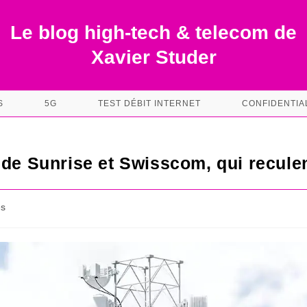
Le blog high-tech & telecom de
Xavier Studer
S
5G
TEST DÉBIT INTERNET
CONFIDENTIA
 de Sunrise et Swisscom, qui reculen
es