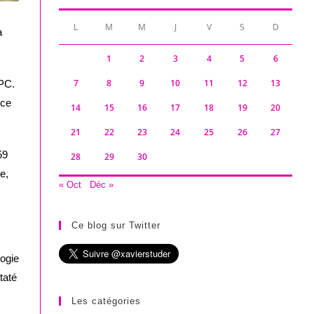
L
M
M
J
V
S
D
a
1
2
3
4
5
6
7
8
9
10
11
12
13
UPC.
nce
14
15
16
17
18
19
20
21
22
23
24
25
26
27
59
28
29
30
e,
« Oct
Déc »
Ce blog sur Twitter
logie
taté
Les catégories