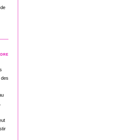
 de
NDRE
s
t des
au
,
eut
tir