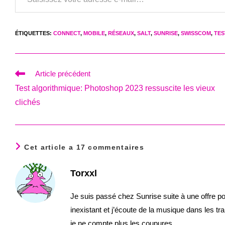
ÉTIQUETTES
:
CONNECT
,
MOBILE
,
RÉSEAUX
,
SALT
,
SUNRISE
,
SWISSCOM
,
TES
Read
Article précédent
more
Test algorithmique: Photoshop 2023 ressuscite les vieux
articles
clichés
Cet article a 17 commentaires
Torxxl
Je suis passé chez Sunrise suite à une offre po
inexistant et j’écoute de la musique dans les
je ne compte plus les coupures.