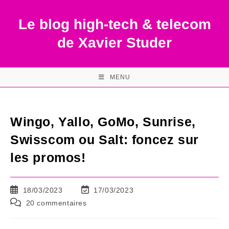
Skip
to
Le blog high-tech & telecom
content
de Xavier Studer
MENU
Wingo, Yallo, GoMo, Sunrise,
Swisscom ou Salt: foncez sur
les promos!
Publication
Dernière
18/03/2023
17/03/2023
publiée :
modification
Commentaires
20 commentaires
de
de
la
la
publication :