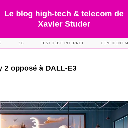
Le blog high-tech & telecom de
Xavier Studer
S
5G
TEST DÉBIT INTERNET
CONFIDENTIA
ly 2 opposé à DALL-E3
s