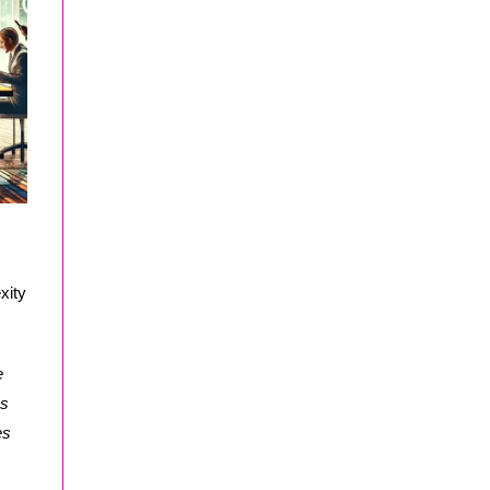
xity
e
es
es