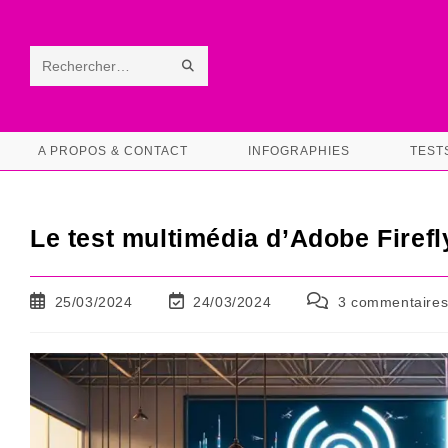
Skip
to
content
ENVOYER
Rechercher
LA
sur
RECHERCHE
ce
A PROPOS & CONTACT
INFOGRAPHIES
TEST
site
Le test multimédia d’Adobe Firef
Publication
Dernière
Commentaires
25/03/2024
24/03/2024
3 commentaire
publiée :
modification
de
de
la
la
publication :
publication :