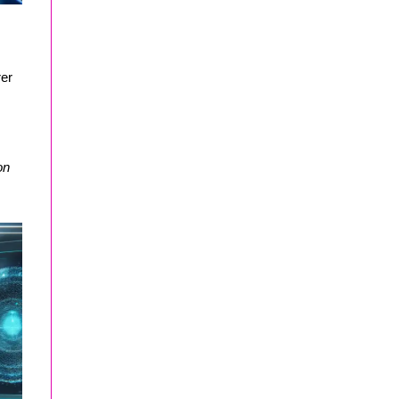
rer
on