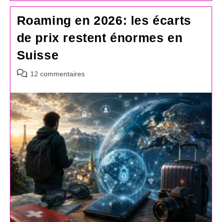
Roaming en 2026: les écarts
de prix restent énormes en
Suisse
Commentaires
12 commentaires
de
la
publication :