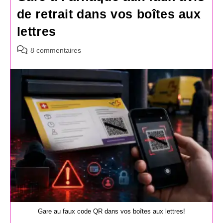
de retrait dans vos boîtes aux
lettres
Commentaires
8 commentaires
de
la
publication :
Gare au faux code QR dans vos boîtes aux lettres!