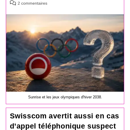
Commentaires
2 commentaires
de
la
publication :
Sunrise et les jeux olympiques d'hiver 2038.
Swisscom avertit aussi en cas
d’appel téléphonique suspect