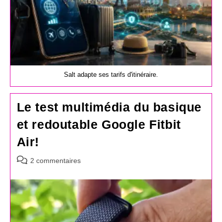
Salt adapte ses tarifs d'itinéraire.
Le test multimédia du basique
et redoutable Google Fitbit
Air!
Commentaires
2 commentaires
de
la
publication :