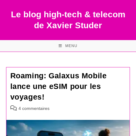
Skip
to
Le blog high-tech & telecom
content
de Xavier Studer
MENU
Roaming: Galaxus Mobile
lance une eSIM pour les
voyages!
Commentaires
4 commentaires
de
la
publication :