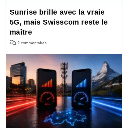
Sunrise brille avec la vraie
5G, mais Swisscom reste le
maître
Commentaires
2 commentaires
de
la
publication :