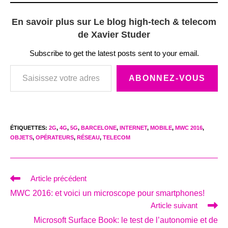
En savoir plus sur Le blog high-tech & telecom
de Xavier Studer
Subscribe to get the latest posts sent to your email.
Saisissez votre adresse e-mail…
ABONNEZ-VOUS
ÉTIQUETTES
:
2G
,
4G
,
5G
,
BARCELONE
,
INTERNET
,
MOBILE
,
MWC 2016
,
OBJETS
,
OPÉRATEURS
,
RÉSEAU
,
TELECOM
Read
Article précédent
more
MWC 2016: et voici un microscope pour smartphones!
articles
Article suivant
Microsoft Surface Book: le test de l’autonomie et de