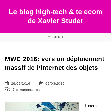
Skip
to
Le blog high-tech & telecom
content
de Xavier Studer
MENU
MWC 2016: vers un déploiement
massif de l’internet des objets
Publication
Dernière
28/02/2016
02/03/2016
publiée :
modification
Commentaires
7 commentaires
de
de
la
la
publication :
publication :
L’internet