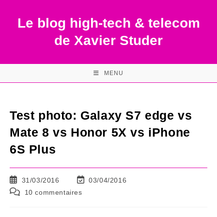
Skip
to
Le blog high-tech & telecom
content
de Xavier Studer
MENU
Test photo: Galaxy S7 edge vs
Mate 8 vs Honor 5X vs iPhone
6S Plus
Publication
Dernière
31/03/2016
03/04/2016
publiée :
modification
Commentaires
10 commentaires
de
de
la
la
publication :