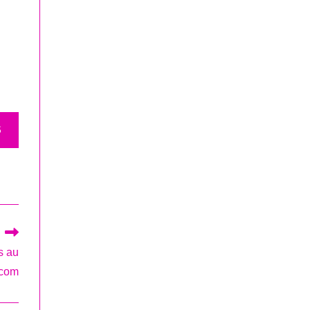
S
s au
scom