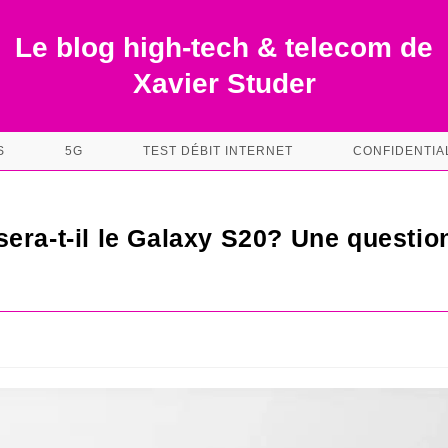
Le blog high-tech & telecom de
Xavier Studer
S
5G
TEST DÉBIT INTERNET
CONFIDENTIA
era-t-il le Galaxy S20? Une questio
s