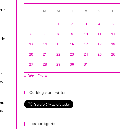
our
L
M
M
J
V
S
D
1
2
3
4
5
6
7
8
9
10
11
12
 de
13
14
15
16
17
18
19
20
21
22
23
24
25
26
27
28
29
30
31
e
« Déc
Fév »
es
Ce blog sur Twitter
 ou
es
Les catégories