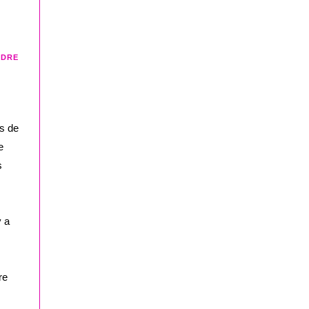
NDRE
as de
e
s
y a
re