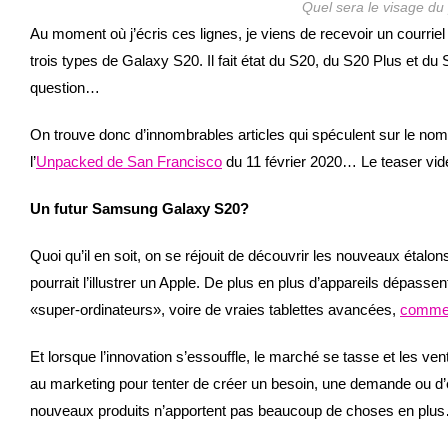
Quel sera le visage d
Au moment où j’écris ces lignes, je viens de recevoir un courrie
trois types de Galaxy S20. Il fait état du S20, du S20 Plus et du
question…
On trouve donc d’innombrables articles qui spéculent sur le nom
l’
Unpacked de San Francisco
du 11 février 2020… Le teaser vid
Un futur Samsung Galaxy S20?
Quoi qu’il en soit, on se réjouit de découvrir les nouveaux ét
pourrait l’illustrer un Apple. De plus en plus d’appareils dépas
«super-ordinateurs», voire de vraies tablettes avancées,
comme 
Et lorsque l’innovation s’essouffle, le marché se tasse et les ve
au marketing pour tenter de créer un besoin, une demande ou d’e
nouveaux produits n’apportent pas beaucoup de choses en plu