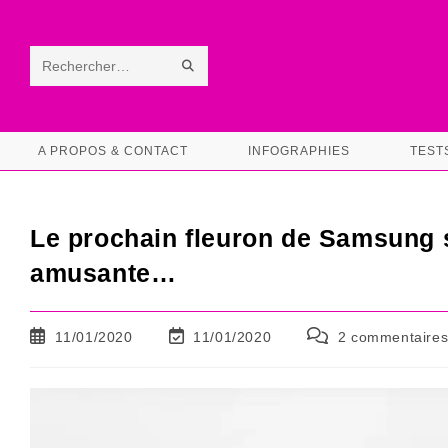
Skip
to
content
ENVOYER
Rechercher
LA
sur
RECHERCHE
ce
A PROPOS & CONTACT
INFOGRAPHIES
TEST
site
Le prochain fleuron de Samsung s
amusante…
Publication
Dernière
Commentaires
11/01/2020
11/01/2020
2 commentaire
publiée :
modification
de
de
la
la
publication :
publication :