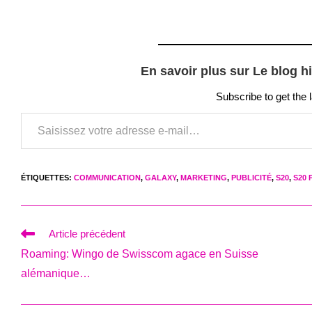
En savoir plus sur Le blog h
Subscribe to get the 
Saisissez votre adresse e-mail…
ÉTIQUETTES
:
COMMUNICATION
,
GALAXY
,
MARKETING
,
PUBLICITÉ
,
S20
,
S20 
Read
Article précédent
more
Roaming: Wingo de Swisscom agace en Suisse
articles
alémanique…