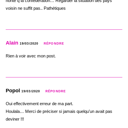
honte q la confédération… Regarder la situation des pays
voisin ne suffit pas.. Pathétiques
Alain
19/03/2020
RÉPONDRE
Rien à voir avec mon post.
Popol
19/03/2020
RÉPONDRE
Oui effectivement erreur de ma part.
Houlala… Merci de préciser si jamais quelqu’un avait pas
deviner !!!