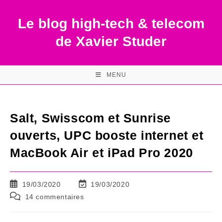
Skip
to
Le blog high-tech & telecom
content
de Xavier Studer
MENU
Salt, Swisscom et Sunrise
ouverts, UPC booste internet et
MacBook Air et iPad Pro 2020
Publication
Dernière
19/03/2020
19/03/2020
publiée :
modification
Commentaires
14 commentaires
de
de
la
la
publication :