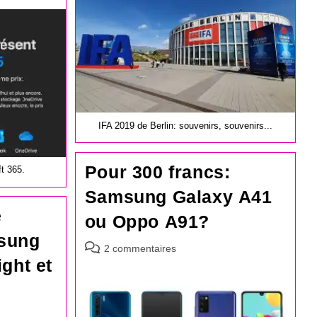
publication :
IFA 2019 de Berlin: souvenirs, souvenirs...
Pour 300 francs:
t 365.
Samsung Galaxy A41
e
ou Oppo A91?
sung
Commentaires
2 commentaires
ght et
de
la
publication :