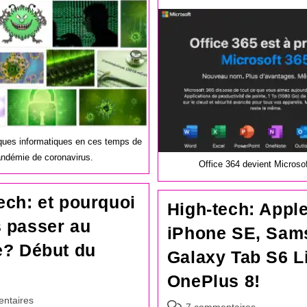
la
publication :
ques informatiques en ces temps de
ndémie de coronavirus.
Office 364 devient Microsof
ech: et pourquoi
High-tech: Appl
 passer au
iPhone SE, Sam
e? Début du
Galaxy Tab S6 Li
OnePlus 8!
es
ntaires
Commentaires