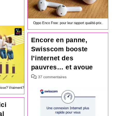
Oppo Enco Free: pour leur rapport qualité-prix.
Encore en panne,
Swisscom booste
l’internet des
pauvres… et avoue
Commentaires
37 commentaires
de
la
uisse? Vraiment?
publication :
ici
al