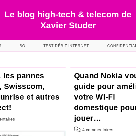
Le blog high-tech & telecom de
Xavier Studer
S
5G
TEST DÉBIT INTERNET
CONFIDENTIA
 les pannes
Quand Nokia vo
, Swisscom,
guide pour amél
Sunrise et autres
votre Wi-Fi
ect!
domestique pou
jouer…
es
ntaires
Commentaires
4 commentaires
de