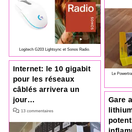
de
la
publication :
Logitech G203 Lightsync et Sonos Radio.
Internet: le 10 gigabit
Le Powertra
pour les réseaux
câblés arrivera un
jour…
Gare a
lithiu
Commentaires
13 commentaires
de
potent
la
infla
publication :