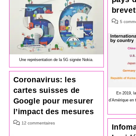
publication :
brevet
Commentair
5 comme
de
la
publication :
Une représentation de la 5G signée Nokia.
Coronavirus: les
cartes suisses de
En 2019, l
Google pour mesurer
d’Amérique en 
l’impact des mesures
Commentaires
12 commentaires
Infoma
de
la