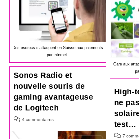
publication :
Des escrocs s’attaquent en Suisse aux paiements
par internet.
Gare aux atta
pa
Sonos Radio et
nouvelle souris de
High-t
gaming avantageuse
ne pas
de Logitech
solair
Commentaires
4 commentaires
test…
de
la
Commentair
7 comme
publication :