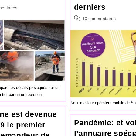
derniers
es
entaires
Commentaires
10 commentaires
de
la
publication :
pare les dégâts provoqués sur un
ntier par un entrepreneur.
Net+ meilleur opérateur mobile de S
ine est devenue
Pandémie: et vo
9 le premier
l’annuaire spéci
demandeur de