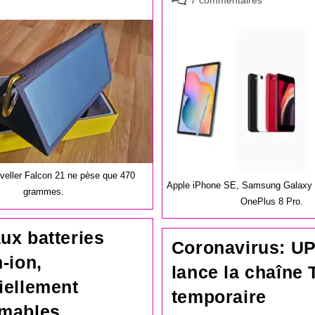
7 commentaires
de
la
publication :
veller Falcon 21 ne pèse que 470
Apple iPhone SE, Samsung Galaxy T
grammes.
OnePlus 8 Pro.
ux batteries
Coronavirus: U
m-ion,
lance la chaîne 
iellement
temporaire
mmables…