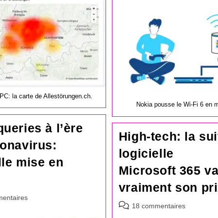
la
publication :
C: la carte de Allestörungen.ch.
Nokia pousse le Wi-Fi 6 en m
ueries à l’ère
High-tech: la sui
onavirus:
logicielle
le mise en
Microsoft 365 va
vraiment son pr
es
entaires
Commentaires
18 commentaires
de