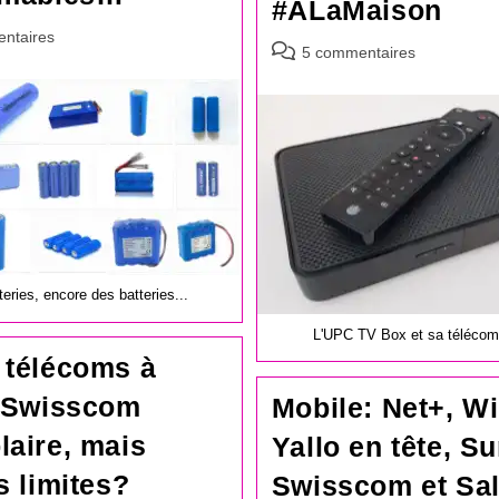
#ALaMaison
es
ntaires
Commentaires
5 commentaires
de
la
publication :
eries, encore des batteries...
L'UPC TV Box et sa téléco
 télécoms à
: Swisscom
Mobile: Net+, W
aire, mais
Yallo en tête, Su
s limites?
Swisscom et Sal