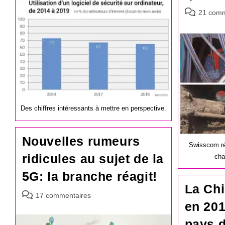
publication :
Commentair
21 comm
de
la
publication :
Des chiffres intéressants à mettre en perspective.
Nouvelles rumeurs
Swisscom ré
ridicules au sujet de la
cha
5G: la branche réagit!
La Ch
Commentaires
17 commentaires
en 201
de
la
pays 