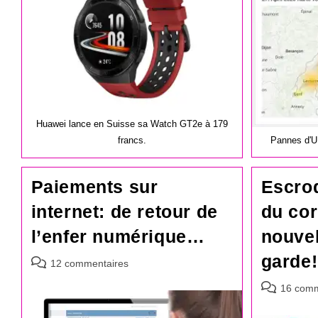
publication :
Huawei lance en Suisse sa Watch GT2e à 179
Pannes d'UP
francs.
Escroq
Paiements sur
du cor
internet: de retour de
nouvel
l’enfer numérique…
garde!
Commentaires
12 commentaires
de
Commentair
16 comm
la
de
publication :
la