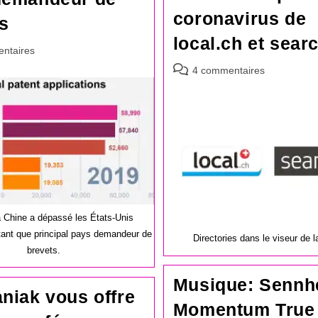
coronavirus de
s
local.ch et sear
es
ntaires
Commentaires
4 commentaires
de
la
publication :
a Chine a dépassé les États-Unis
tant que principal pays demandeur de
Directories dans le viseur de 
brevets.
Musique: Sennh
niak vous offre
Momentum True