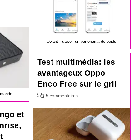
Qwant-Huawei: un partenariat de poids!
Test multimédia: les
avantageux Oppo
Enco Free sur le gril
mmande.
Commentaires
5 commentaires
de
la
ingo et
publication :
nrise,
t