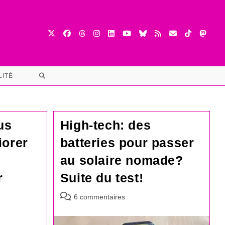
TOGGLE
LITÉ
WEBSITE
SEARCH
us
High-tech: des
iorer
batteries pour passer
au solaire nomade?
r
Suite du test!
Commentaires
6 commentaires
de
la