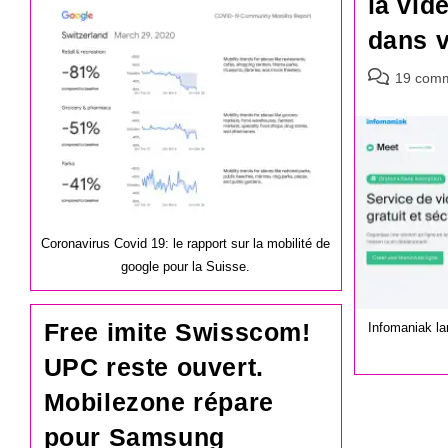
la vid
publication :
dans v
Commentair
19 comm
de
la
publication :
Coronavirus Covid 19: le rapport sur la mobilité de
google pour la Suisse.
Free imite Swisscom!
Infomaniak la
UPC reste ouvert.
Mobilezone répare
pour Samsung