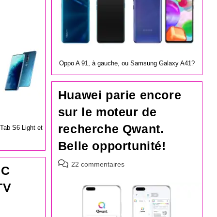
Oppo A 91, à gauche, ou Samsung Galaxy A41?
Huawei parie encore
sur le moteur de
recherche Qwant.
ab S6 Light et
Belle opportunité!
Commentaires
22 commentaires
PC
de
la
TV
publication :