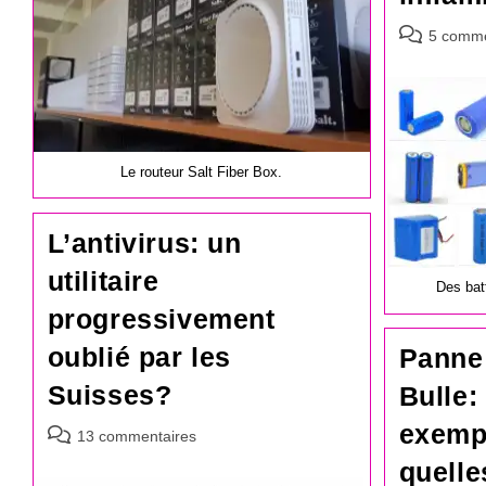
Commentair
5 comme
de
la
publication :
Le routeur Salt Fiber Box.
L’antivirus: un
utilitaire
Des batt
progressivement
oublié par les
Panne
Suisses?
Bulle
exempl
Commentaires
13 commentaires
de
quelle
la