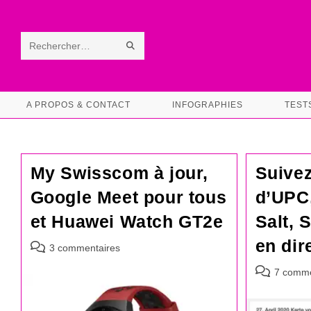
Skip
to
content
ENVOYER
Rechercher
LA
sur
RECHERCHE
ce
A PROPOS & CONTACT
INFOGRAPHIES
TEST
site
My Swisscom à jour,
Suivez
Google Meet pour tous
d’UPC
et Huawei Watch GT2e
Salt, 
en dir
Commentaires
3 commentaires
de
Commentair
7 comme
la
de
publication :
la