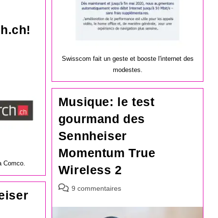
ch.ch!
Swisscom fait un geste et booste l'internet des
modestes.
Musique: le test
gourmand des
Sennheiser
Momentum True
la Comco.
Wireless 2
Commentaires
9 commentaires
eiser
de
la