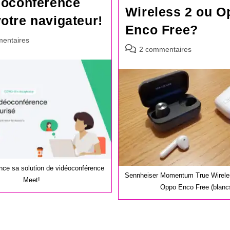
éoconférence
Wireless 2 ou O
otre navigateur!
Enco Free?
es
entaires
Commentaires
2 commentaires
de
la
publication :
nce sa solution de vidéoconférence
Sennheiser Momentum True Wireles
Meet!
Oppo Enco Free (blanc