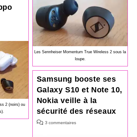
publication :
ppo
Les Sennheiser Momentum True Wireless 2 sous la
loupe.
Samsung booste ses
Galaxy S10 et Note 10,
Nokia veille à la
s 2 (noirs) ou
sécurité des réseaux
s).
Commentaires
3 commentaires
de
la