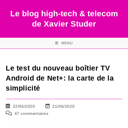
Skip
to
Le blog high-tech & telecom
content
de Xavier Studer
MENU
Le test du nouveau boîtier TV
Android de Net+: la carte de la
simplicité
Publication
Dernière
22/06/2020
21/06/2020
publiée :
modification
Commentaires
47 commentaires
de
de
la
la
publication :