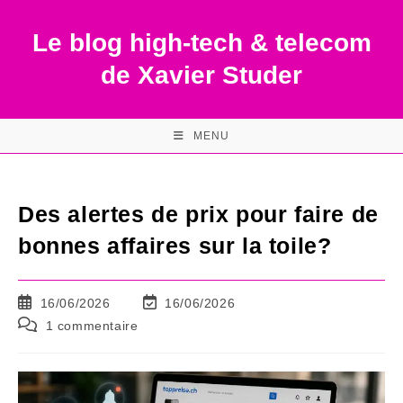
Skip
to
Le blog high-tech & telecom
content
de Xavier Studer
MENU
Des alertes de prix pour faire de
bonnes affaires sur la toile?
Publication
Dernière
16/06/2026
16/06/2026
publiée :
modification
Commentaires
1 commentaire
de
de
la
la
publication :
publication :