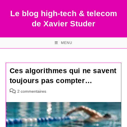
Skip
to
Le blog high-tech & telecom
content
de Xavier Studer
MENU
Ces algorithmes qui ne savent
toujours pas compter…
Commentaires
2 commentaires
de
la
publication :