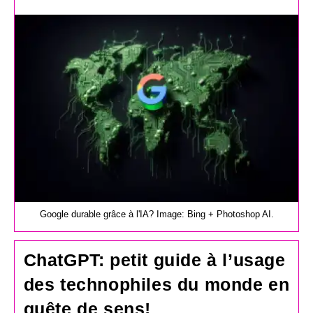
de
la
publication :
Google durable grâce à l'IA? Image: Bing + Photoshop AI.
ChatGPT: petit guide à l’usage
des technophiles du monde en
quête de sens!