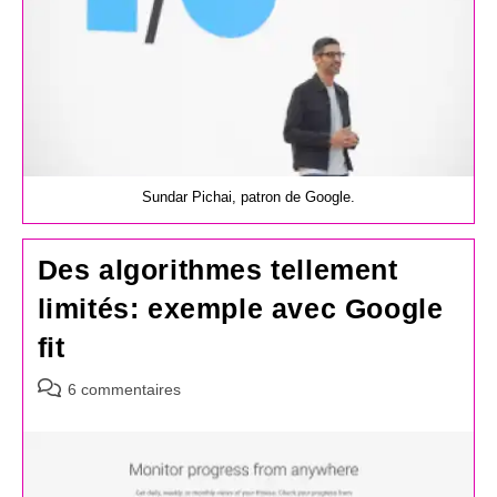
Sundar Pichai, patron de Google.
Des algorithmes tellement
limités: exemple avec Google
fit
Commentaires
6 commentaires
de
la
publication :