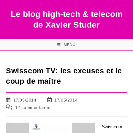
Skip
to
Le blog high-tech & telecom
content
de Xavier Studer
MENU
Swisscom TV: les excuses et le
coup de maître
Publication
Dernière
17/05/2014
17/05/2014
publiée :
modification
Commentaires
12 commentaires
de
de
la
la
publication :
publication :
Swisscom