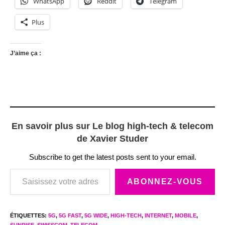
WhatsApp
Reddit
Telegram
Plus
J’aime ça :
En savoir plus sur Le blog high-tech & telecom
de Xavier Studer
Subscribe to get the latest posts sent to your email.
Saisissez votre adresse e-mail…
ABONNEZ-VOUS
ÉTIQUETTES
:
5G
,
5G FAST
,
5G WIDE
,
HIGH-TECH
,
INTERNET
,
MOBILE
,
SUNRISE
,
SWISSCOM
,
TELECOM