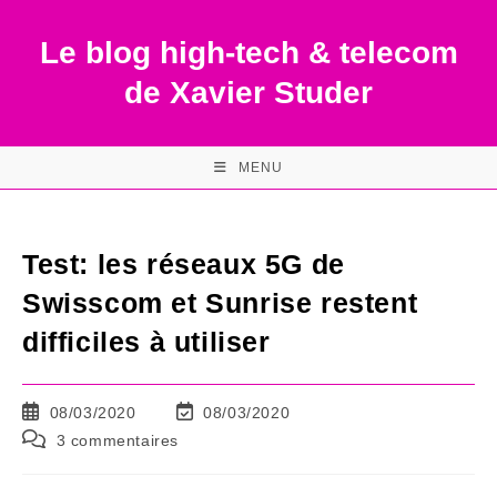
Skip
to
Le blog high-tech & telecom
content
de Xavier Studer
MENU
Test: les réseaux 5G de
Swisscom et Sunrise restent
difficiles à utiliser
Publication
Dernière
08/03/2020
08/03/2020
publiée :
modification
Commentaires
3 commentaires
de
de
la
la
publication :