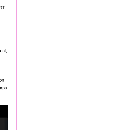
 GT
ent,
ion
emps