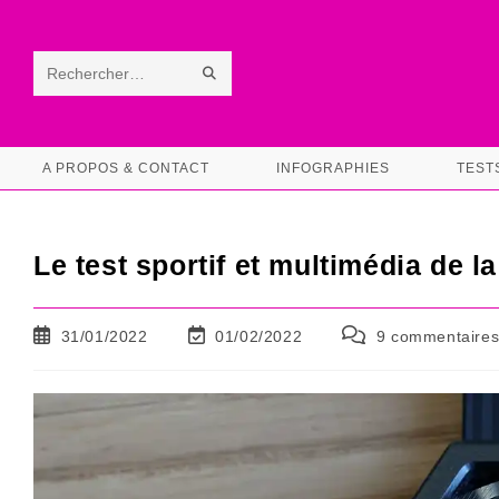
Skip
to
content
ENVOYER
Rechercher
LA
sur
RECHERCHE
ce
A PROPOS & CONTACT
INFOGRAPHIES
TEST
site
Le test sportif et multimédia de
Publication
Dernière
Commentaires
31/01/2022
01/02/2022
9 commentaire
publiée :
modification
de
de
la
la
publication :
publication :