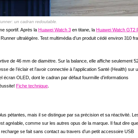
nner: un cadran redoutable.
e sportif. Après la
Huawei Watch 3
en titane, la
Huawei Watch GT2 
Runner ultralégère. Test multimédia d’un produit cédé environ 310 fr
rtive de 46 mm de diamètre. Sur la balance, elle affiche seulement 5
 de l’éclair et l’avoir connectée à l’application Santé (Health) sur 
bel écran OLED, dont le cadran par défaut fourmille d’informations
éussite!
Fiche technique
.
lus pétantes, mais il se distingue par sa précision et sa réactivité. Le
st agréable, comme sur les autres opus de la marque. Il faut dire qu
recharge se fait sans contact au travers d’un petit accessoire USB