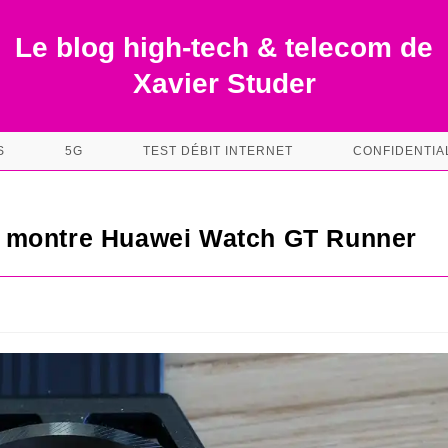
Le blog high-tech & telecom de
Xavier Studer
S
5G
TEST DÉBIT INTERNET
CONFIDENTIA
 la montre Huawei Watch GT Runner
s