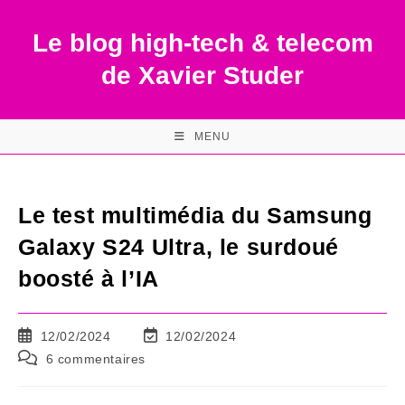
Skip
to
Le blog high-tech & telecom
content
de Xavier Studer
MENU
Le test multimédia du Samsung
Galaxy S24 Ultra, le surdoué
boosté à l’IA
Publication
Dernière
12/02/2024
12/02/2024
publiée :
modification
Commentaires
6 commentaires
de
de
la
la
publication :