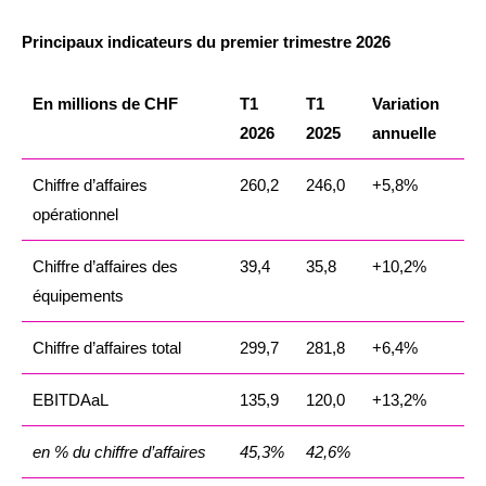
Principaux indicateurs du premier trimestre 2026
En millions de CHF
T1
T1
Variation
2026
2025
annuelle
Chiffre d’affaires
260,2
246,0
+5,8%
opérationnel
Chiffre d’affaires des
39,4
35,8
+10,2%
équipements
Chiffre d’affaires total
299,7
281,8
+6,4%
EBITDAaL
135,9
120,0
+13,2%
en % du chiffre d’affaires
45,3%
42,6%