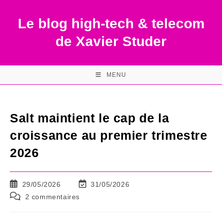
Skip
to
Le blog high-tech & telecom
content
de Xavier Studer
MENU
Salt maintient le cap de la
croissance au premier trimestre
2026
Publication
Dernière
29/05/2026
31/05/2026
publiée :
modification
Commentaires
2 commentaires
de
de
la
la
publication :