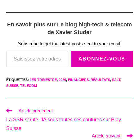
En savoir plus sur Le blog high-tech & telecom
de Xavier Studer
Subscribe to get the latest posts sent to your email.
Saisissez votre adresse e-mail…
ABONNEZ-VOUS
ÉTIQUETTES
:
1ER TRIMESTRE
,
2026
,
FINANCIERS
,
RÉSULTATS
,
SALT
,
SUISSE
,
TELECOM
Read
Article précédent
more
La SSR scrute l’IA sous toutes ses coutures sur Play
articles
Suisse
Article suivant