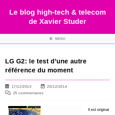
Skip
to
Le blog high-tech & telecom
content
de Xavier Studer
MENU
LG G2: le test d’une autre
référence du moment
Publication
Dernière
17/12/2013
20/12/2014
publiée :
modification
Commentaires
25 commentaires
de
de
la
la
publication :
publication :
Il est original