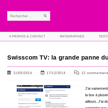
Skip
to
content
ENVOYER
Rechercher
LA
sur
RECHERCHE
ce
A PROPOS & CONTACT
INFOGRAPHIES
TEST
site
Swisscom TV: la grande panne du
Publication
Dernière
Commentaires
11/05/2014
17/12/2014
12 commentair
publiée :
modification
de
de
la
la
publication :
J’ai vainement
publication :
la box à plusi
ailleurs. J’ai 
constater que 