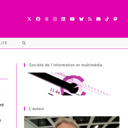
TOGGLE
LITÉ
WEBSITE
SEARCH
Société de l’information et multimédia.
ré
L’auteur
e