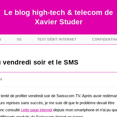
Le blog high-tech & telecom de
Xavier Studer
S
5G
TEST DÉBIT INTERNET
CONFIDENTIA
 vendredi soir et le SMS
es
 tenté de profiter vendredi soir de Swisscom TV. Après avoir redémar
eurs reprises sans succès, je me suis dit que le problème devait être
donc consulté
cette page internet
depuis mon smartphone et n’ai pu qu
différents produits de Swisscom étaient en panne.