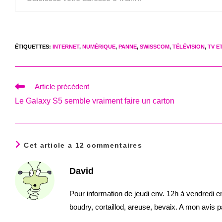
ÉTIQUETTES
:
INTERNET
,
NUMÉRIQUE
,
PANNE
,
SWISSCOM
,
TÉLÉVISION
,
TV E
Read
Article précédent
more
Le Galaxy S5 semble vraiment faire un carton
articles
Cet article a 12 commentaires
David
Pour information de jeudi env. 12h à vendredi e
boudry, cortaillod, areuse, bevaix. A mon avis 