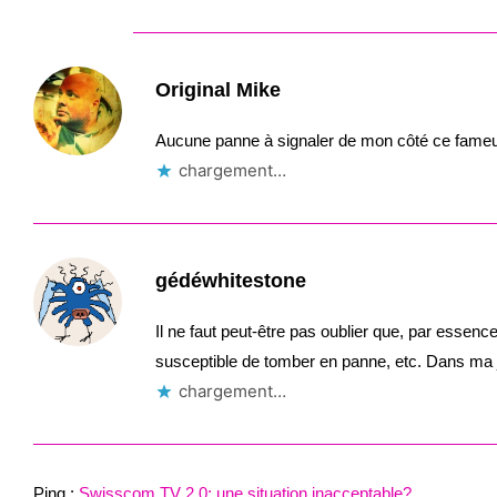
Original Mike
Aucune panne à signaler de mon côté ce fame
chargement…
gédéwhitestone
Il ne faut peut-être pas oublier que, par essenc
susceptible de tomber en panne, etc. Dans ma 
chargement…
Ping :
Swisscom TV 2.0: une situation inacceptable?