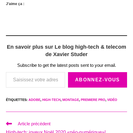
J’aime ça :
En savoir plus sur Le blog high-tech & telecom
de Xavier Studer
Subscribe to get the latest posts sent to your email.
Saisissez votre adresse e-mail…
ABONNEZ-VOUS
ÉTIQUETTES
:
ADOBE
,
HIGH-TECH
,
MONTAGE
,
PREMIERE PRO
,
VIDÉO
Read
Article précédent
more
High-tech: joyeux Noël 2020 «néo-numérique»!