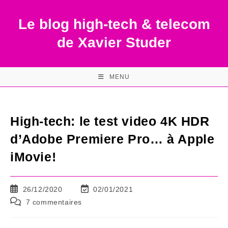
Skip
to
Le blog high-tech & telecom
content
de Xavier Studer
MENU
High-tech: le test video 4K HDR
d’Adobe Premiere Pro… à Apple
iMovie!
Publication
Dernière
26/12/2020
02/01/2021
publiée :
modification
Commentaires
7 commentaires
de
de
la
la
publication :