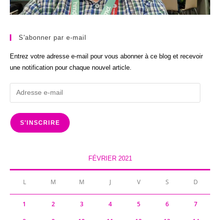
S'abonner par e-mail
Entrez votre adresse e-mail pour vous abonner à ce blog et recevoir
une notification pour chaque nouvel article.
Adresse
e-
mail
S'INSCRIRE
FÉVRIER 2021
L
M
M
J
V
S
D
1
2
3
4
5
6
7