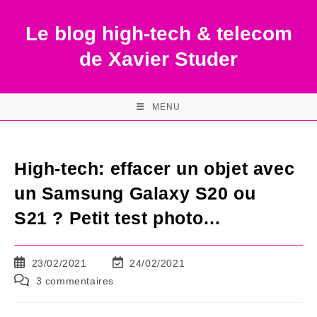
Skip
to
Le blog high-tech & telecom
content
de Xavier Studer
MENU
High-tech: effacer un objet avec
un Samsung Galaxy S20 ou
S21 ? Petit test photo…
Publication
Dernière
23/02/2021
24/02/2021
publiée :
modification
Commentaires
3 commentaires
de
de
la
la
publication :