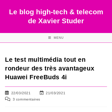
Skip
to
Le blog high-tech & telecom
content
de Xavier Studer
MENU
Le test multimédia tout en
rondeur des très avantageux
Huawei FreeBuds 4i
Publication
Dernière
22/03/2021
21/03/2021
publiée :
modification
Commentaires
3 commentaires
de
de
la
la
publication :