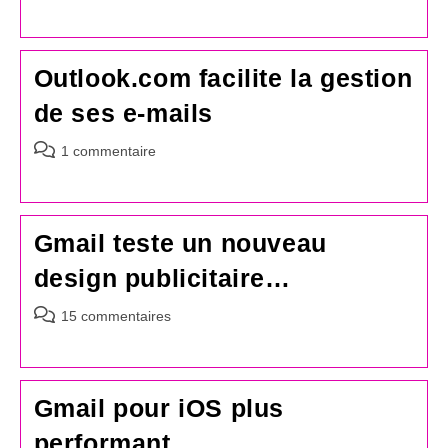
de
la
publication :
Outlook.com facilite la gestion
de ses e-mails
Commentaires
1 commentaire
de
la
publication :
Gmail teste un nouveau
design publicitaire…
Commentaires
15 commentaires
de
la
publication :
Gmail pour iOS plus
performant