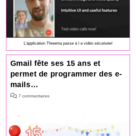
L'application Threema passe à l a vidéo sécurisée!
Gmail fête ses 15 ans et
permet de programmer des e-
mails…
Commentaires
7 commentaires
de
la
publication :