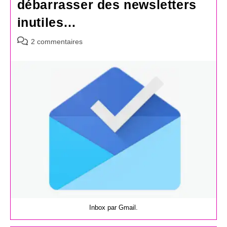
débarrasser des newsletters
inutiles…
Commentaires
2 commentaires
de
la
publication :
Inbox par Gmail.