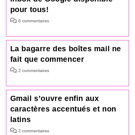
pour tous!
Commentaires
6 commentaires
de
la
publication :
La bagarre des boîtes mail ne
fait que commencer
Commentaires
2 commentaires
de
la
publication :
Gmail s’ouvre enfin aux
caractères accentués et non
latins
Commentaires
2 commentaires