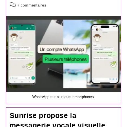
Commentaires
7 commentaires
de
la
publication :
WhatsApp sur plusieurs smartphones.
Sunrise propose la
messagerie vocale visuelle