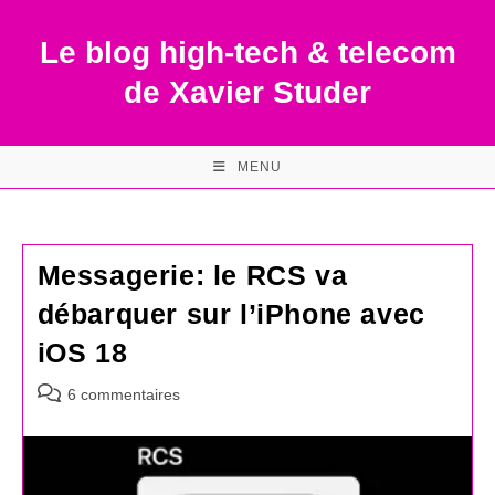
Skip
to
Le blog high-tech & telecom
content
de Xavier Studer
MENU
Messagerie: le RCS va
débarquer sur l’iPhone avec
iOS 18
Commentaires
6 commentaires
de
la
publication :