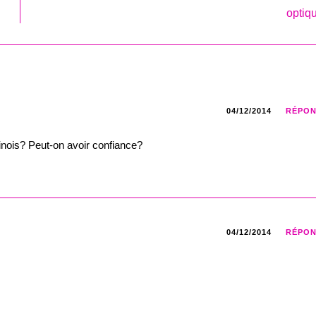
opti
04/12/2014
RÉPO
inois? Peut-on avoir confiance?
04/12/2014
RÉPO