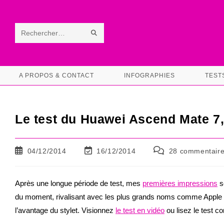
Skip
to
content
ENVOYER
Rechercher
LA
sur
RECHERCHE
ce
A PROPOS & CONTACT
INFOGRAPHIES
TEST
site
Le test du Huawei Ascend Mate 7,
Publication
Dernière
Commentaires
04/12/2014
16/12/2014
28 commentair
publiée :
modification
de
de
la
la
publication :
Après une longue période de test, mes
premières impressions
s
publication :
du moment, rivalisant avec les plus grands noms comme Apple
l’avantage du stylet. Visionnez
le test en vidéo
ou lisez le test c