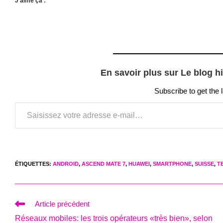
J’aime ça :
En savoir plus sur Le blog h
Subscribe to get the 
Saisissez votre adresse e-mail…
ÉTIQUETTES
:
ANDROID
,
ASCEND MATE 7
,
HUAWEI
,
SMARTPHONE
,
SUISSE
,
T
Read
Article précédent
more
Réseaux mobiles: les trois opérateurs «très bien», selon
articles