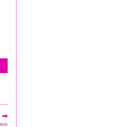
S
ibre