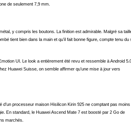
phone de seulement 7,9 mm.
étal, y compris les boutons. La finition est admirable. Malgré sa taill
ombé tient bien dans la main et qu’il fait bonne figure, compte tenu du 
motion UI. Le look a entièrement été revu et ressemble à Android 5.
Chez Huawei Suisse, on semble affirmer qu’une mise à jour vers
uipé d’un processeur maison Hisilicon Kirin 925 ne comptant pas moins
ie. En standard, le Huawei Ascend Mate 7 est boosté par 2 Go de
ins marchés.