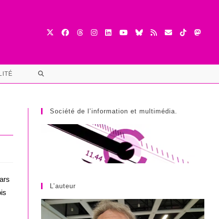
TOGGLE
LITÉ
WEBSITE
SEARCH
Société de l’information et multimédia.
tars
L’auteur
ois