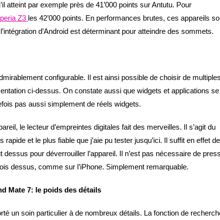
l atteint par exemple près de 41’000 points sur Antutu. Pour
peria Z3
les 42’000 points. En performances brutes, ces appareils so
l’intégration d’Android est déterminant pour atteindre des sommets.
 admirablement configurable. Il est ainsi possible de choisir de multiple
entation ci-dessus. On constate aussi que widgets et applications se
efois pas aussi simplement de réels widgets.
areil, le lecteur d’empreintes digitales fait des merveilles. Il s’agit du
rapide et le plus fiable que j’aie pu tester jusqu’ici. Il suffit en effet de
 dessus pour déverrouiller l’appareil. Il n’est pas nécessaire de pres
fois dessus, comme sur l’iPhone. Simplement remarquable.
 Mate 7: le poids des détails
té un soin particulier à de nombreux détails. La fonction de recherch