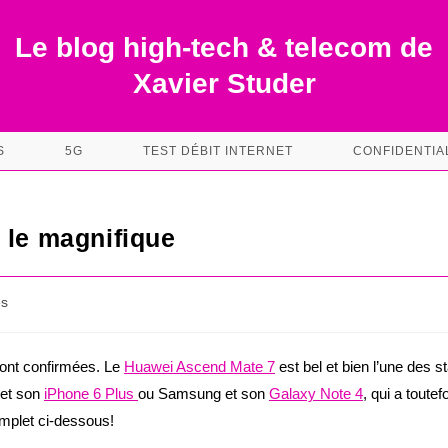
Le blog high-tech & telecom de
Xavier Studer
S
5G
TEST DÉBIT INTERNET
CONFIDENTIA
 le magnifique
es
ont confirmées. Le
Huawei Ascend Mate 7
est bel et bien l’une des s
 et son
iPhone 6 Plus
ou Samsung et son
Galaxy Note 4
, qui a toutef
omplet ci-dessous!