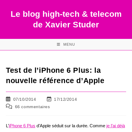
Skip
to
Le blog high-tech & telecom
content
de Xavier Studer
MENU
Test de l’iPhone 6 Plus: la
nouvelle référence d’Apple
Publication
Dernière
07/10/2014
17/12/2014
publiée :
modification
Commentaires
66 commentaires
de
de
la
la
publication :
publication :
L’
iPhone 6 Plus
d’Apple séduit sur la durée. Comme
je l’ai déjà