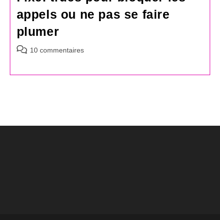
appels ou ne pas se faire
plumer
Commentaires
10 commentaires
de
la
publication :