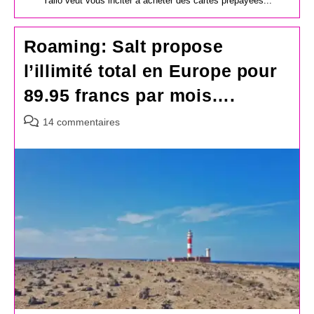
Yallo veut vous inciter à acheter des cartes prépayées...
Roaming: Salt propose
l’illimité total en Europe pour
89.95 francs par mois….
Commentaires
14 commentaires
de
la
publication :