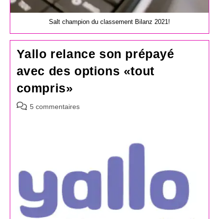
Salt champion du classement Bilanz 2021!
Yallo relance son prépayé
avec des options «tout
compris»
Commentaires
5 commentaires
de
la
publication :