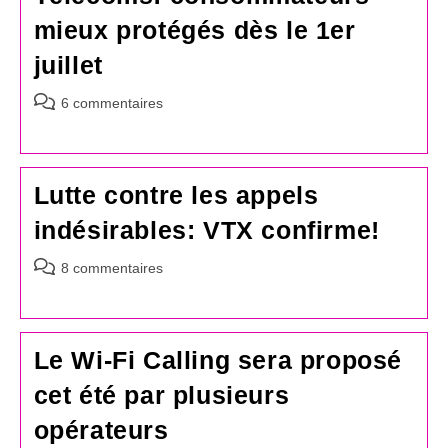
mieux protégés dès le 1er
juillet
Commentaires
6 commentaires
de
la
publication :
Lutte contre les appels
indésirables: VTX confirme!
Commentaires
8 commentaires
de
la
publication :
Le Wi-Fi Calling sera proposé
cet été par plusieurs
opérateurs