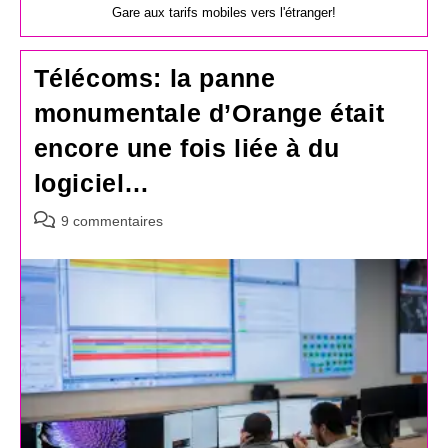
Gare aux tarifs mobiles vers l'étranger!
Télécoms: la panne
monumentale d’Orange était
encore une fois liée à du
logiciel…
Commentaires
9 commentaires
de
la
publication :