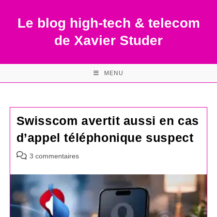
Skip
to
Le blog high-tech & telecom
content
de Xavier Studer
MENU
Swisscom avertit aussi en cas
d’appel téléphonique suspect
Commentaires
3 commentaires
de
la
publication :