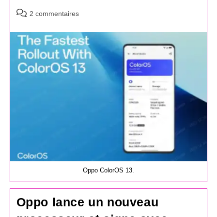
Commentaires
2 commentaires
de
la
publication :
Oppo ColorOS 13.
Oppo lance un nouveau