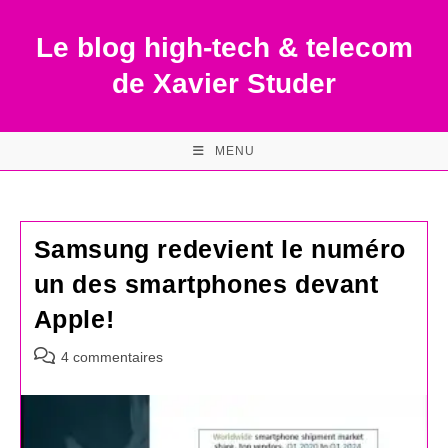
Skip
to
Le blog high-tech & telecom
content
de Xavier Studer
MENU
Samsung redevient le numéro
un des smartphones devant
Apple!
Commentaires
4 commentaires
de
la
publication :