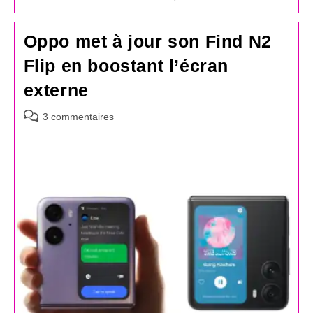
Oppo met à jour son Find N2
Flip en boostant l’écran
externe
Commentaires
3 commentaires
de
la
publication :