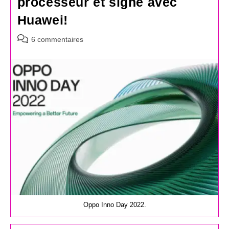
processeur et signe avec
Huawei!
Commentaires
6 commentaires
de
la
publication :
Oppo Inno Day 2022.